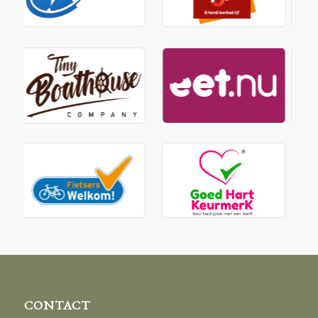
CONTACT
Tel:
+31 – (0)475 – 56 16 70
Mail:
info@gasteriedeknip.nl
Groenstraat 1
6019 AG Wessem